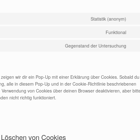
Statistik (anonym)
Con
to
Funktional
Con
serv
to
elem
Gegenstand der Untersuchung
Con
serv
to
comp
serv
sons
eigen wir dir ein Pop-Up mit einer Erklärung über Cookies. Sobald du
gung, alle in diesem Pop-Up und in der Cookie-Richtlinie beschriebenen
 Verwendung von Cookies über deinen Browser deaktivieren, aber bitt
 nicht richtig funktioniert.
d Löschen von Cookies