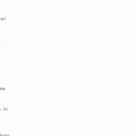
rart
.
wie
, zu
itung