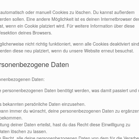
 automatisch oder manuell Cookies zu löschen. Du kannst außerdem
 werden sollen. Eine andere Möglichkeit ist es deinen Internetbrowser de
st, wenn ein Cookie platziert wird. Für weitere Information über diese
fesektion deines Browsers.
cherweise nicht richtig funktioniert, wenn alle Cookies deaktiviert sind
erden diese neu platziert, wenn du unsere Website erneut besuchst.
personenbezogene Daten
sonenbezogenen Daten:
e personenbezogenen Daten benötigt werden, was damit passiert und 
ns bekannten persönliche Daten einzusehen.
t wann immer du wünscht, deine personenbezogenen Daten zu ergänzen
zu bekommen.
ung deiner Daten erteilst, hast du das Recht diese Einwilligung zu
aten löschen zu lassen.
s Recht, alle deine personenbezogenen Daten von dem für die Verarbe