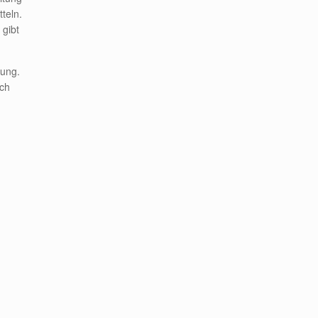
teln.
 gibt
rung.
uch